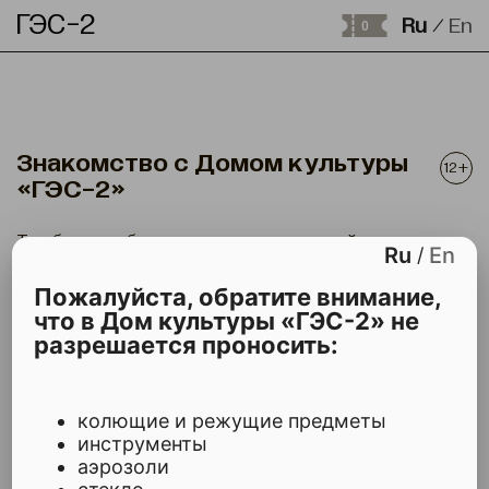
ГЭС-2
Ru
En
/
0
Знакомство с Домом культуры
12+
«ГЭС-2»
Тур-беседа об истории здания городской
Ru
En
/
электростанции на Болотной набережной и о том, как
оно превратилось в Дом культуры.
Пожалуйста, обратите внимание,
что в Дом культуры «ГЭС-2» не
9 августа, воскресенье
разрешается проносить:
Место:
ГЭС-2
, Площадь
2 час(а)
колющие и режущие предметы
РАСПИСАНИЕ И БИЛЕТЫ
ОПИСАНИЕ
инструменты
аэрозоли