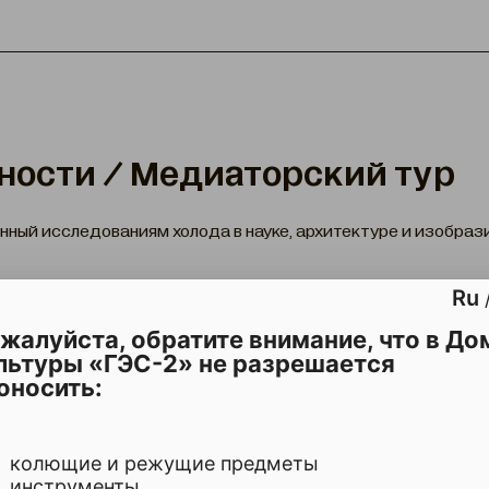
ности / Медиаторский тур
ный исследованиям холода в науке, архитектуре и изобраз
Ru
жалуйста, обратите внимание, что в До
льтуры «ГЭС-2» не разрешается
ПИСАНИЕ
оносить:
Событие завершилось
колющие и режущие предметы
инструменты
Подобрать другое событие