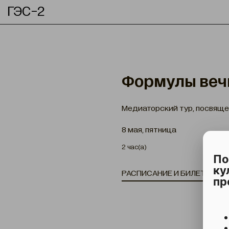
ГЭС-2
Формулы веч
Медиаторский тур, посвящен
8 мая, пятница
2 час(а)
По
ку
РАСПИСАНИЕ И БИЛЕТЫ
О
пр