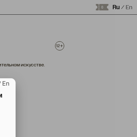
Ru
En
/
0
12+
ительном искусстве.
En
/
м