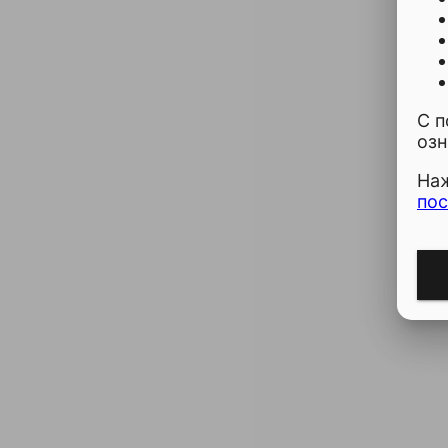
С 
оз
Наж
по